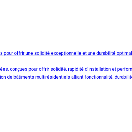
our offrir une solidité exceptionnelle et une durabilité optimal
es, conçues pour offrir solidité, rapidité d’installation et perfo
on de bâtiments multirésidentiels alliant fonctionnalité, durabi