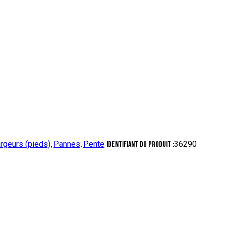
rgeurs (pieds)
Pannes
Pente
36290
,
,
Identifiant du produit :