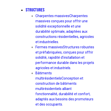
STRUCTURES
Charpentes massives
Charpentes
massives conçues pour offrir une
solidité exceptionnelle et une
durabilité optimale, adaptées aux
constructions résidentielles, agricoles
et industrielles.
Fermes massives
Structures robustes
et préfabriquées, conçues pour offrir
solidité, rapidité d’installation et
performance durable dans les projets
agricoles et industriels.
Bâtiments
multirésidentiels
Conception et
construction de bâtiments
multirésidentiels alliant
fonctionnalité, durabilité et confort,
adaptés aux besoins des promoteurs
et des occupants.