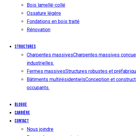
Bois lamellé-collé
Ossature légère
Fondations en bois traité
Rénovation
Structures
Charpentes massives
Charpentes massives conçues p
industrielles.
Fermes massives
Structures robustes et préfabriqué
Bâtiments multirésidentiels
Conception et constructi
occupants.
Blogue
Carrière
Contact
Nous joindre