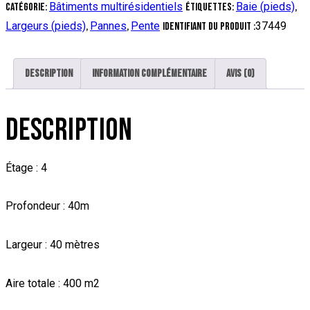
Bâtiments multirésidentiels
Baie (pieds)
Catégorie:
Étiquettes:
,
Largeurs (pieds)
Pannes
Pente
37449
,
,
Identifiant du produit :
Description
Information complémentaire
Avis (0)
DESCRIPTION
Étage : 4
Profondeur : 40m
Largeur : 40 mètres
Aire totale : 400 m2