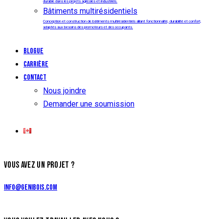
durable dans les projets agricoles et industriels.
Bâtiments multirésidentiels
Conception et construction de bâtiments multirésidentiels alliant fonctionnalité, durabilité et confort,
adaptés aux besoins des promoteurs et des occupants.
Blogue
Carrière
Contact
Nous joindre
Demander une soumission
VOUS AVEZ UN PROJET ?
info@genibois.com