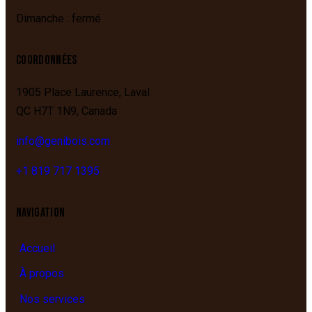
Dimanche : fermé
COORDONNÉES
1905 Place Laurence,
Laval
QC
H7T 1N9,
Canada
info@genibois.com
+1 819 717 1395
NAVIGATION
Accueil
À propos
Nos services