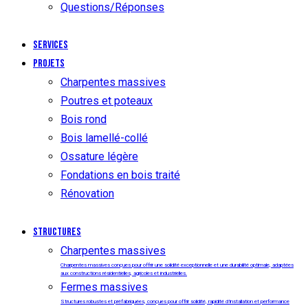
Questions/Réponses
Services
Projets
Charpentes massives
Poutres et poteaux
Bois rond
Bois lamellé-collé
Ossature légère
Fondations en bois traité
Rénovation
Structures
Charpentes massives
Charpentes massives conçues pour offrir une solidité exceptionnelle et une durabilité optimale, adaptées
aux constructions résidentielles, agricoles et industrielles.
Fermes massives
Structures robustes et préfabriquées, conçues pour offrir solidité, rapidité d’installation et performance