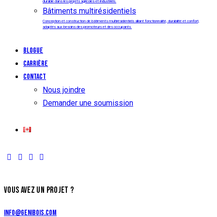
durable dans les projets agricoles et industriels.
Bâtiments multirésidentiels
Conception et construction de bâtiments multirésidentiels alliant fonctionnalité, durabilité et confort,
adaptés aux besoins des promoteurs et des occupants.
Blogue
Carrière
Contact
Nous joindre
Demander une soumission
VOUS AVEZ UN PROJET ?
info@genibois.com