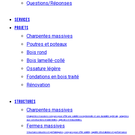
Questions/Réponses
Services
Projets
Charpentes massives
Poutres et poteaux
Bois rond
Bois lamellé-collé
Ossature légère
Fondations en bois traité
Rénovation
Structures
Charpentes massives
Charpentes massives conçues pour offrir une solidité exceptionnelle et une durabilité optimale, adaptées
aux constructions résidentielles, agricoles et industrielles.
Fermes massives
Structures robustes et préfabriquées, conçues pour offrir solidité, rapidité d’installation et performance