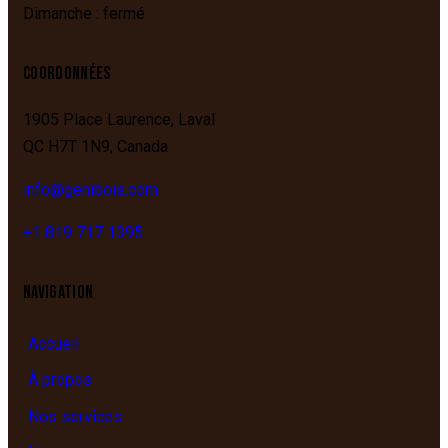
Dimanche : fermé
COORDONNÉES
1905 Place Laurence,
Laval
QC
H7T 1N9,
Canada
info@genibois.com
+1 819 717 1395
NAVIGATION
Accueil
À propos
Nos services