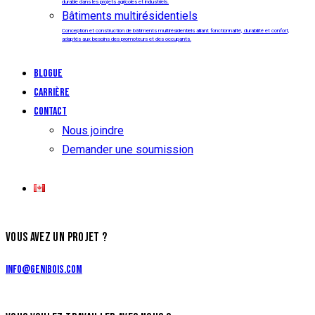
durable dans les projets agricoles et industriels.
Bâtiments multirésidentiels
Conception et construction de bâtiments multirésidentiels alliant fonctionnalité, durabilité et confort,
adaptés aux besoins des promoteurs et des occupants.
Blogue
Carrière
Contact
Nous joindre
Demander une soumission
VOUS AVEZ UN PROJET ?
info@genibois.com