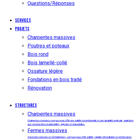
Questions/Réponses
Services
Projets
Charpentes massives
Poutres et poteaux
Bois rond
Bois lamellé-collé
Ossature légère
Fondations en bois traité
Rénovation
Structures
Charpentes massives
Charpentes massives conçues pour offrir une solidité exceptionnelle et une durabilité optimale, adaptées
aux constructions résidentielles, agricoles et industrielles.
Fermes massives
Structures robustes et préfabriquées, conçues pour offrir solidité, rapidité d’installation et performance