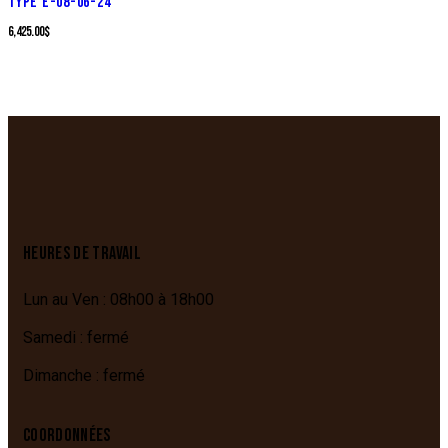
TYPE E-08-06-24
6,425.00
$
HEURES DE TRAVAIL
Lun au Ven : 08h00 à 18h00
Samedi : fermé
Dimanche : fermé
COORDONNÉES