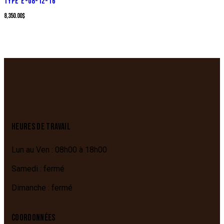
TYPE E-08-12-16
8,350.00
$
HEURES DE TRAVAIL
Lun au Ven : 08h00 à 18h00
Samedi : fermé
Dimanche : fermé
COORDONNÉES