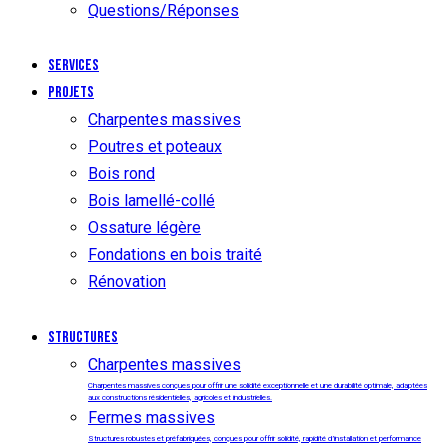
Questions/Réponses
Services
Projets
Charpentes massives
Poutres et poteaux
Bois rond
Bois lamellé-collé
Ossature légère
Fondations en bois traité
Rénovation
Structures
Charpentes massives
Charpentes massives conçues pour offrir une solidité exceptionnelle et une durabilité optimale, adaptées
aux constructions résidentielles, agricoles et industrielles.
Fermes massives
Structures robustes et préfabriquées, conçues pour offrir solidité, rapidité d’installation et performance