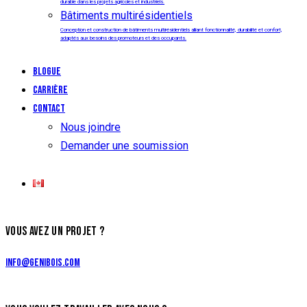
durable dans les projets agricoles et industriels.
Bâtiments multirésidentiels
Conception et construction de bâtiments multirésidentiels alliant fonctionnalité, durabilité et confort,
adaptés aux besoins des promoteurs et des occupants.
Blogue
Carrière
Contact
Nous joindre
Demander une soumission
VOUS AVEZ UN PROJET ?
info@genibois.com