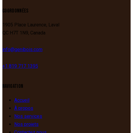
COORDONNÉES
1905 Place Laurence,
Laval
QC
H7T 1N9,
Canada
info@genibois.com
+1 819 717 1395
NAVIGATION
Accueil
À propos
Nos services
Nos projets
Contactez nous