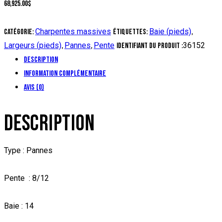
68,925.00
$
Charpentes massives
Baie (pieds)
Catégorie:
Étiquettes:
,
Largeurs (pieds)
Pannes
Pente
36152
,
,
Identifiant du produit :
Description
Information complémentaire
Avis (0)
DESCRIPTION
Type : Pannes
Pente : 8/12
Baie : 14