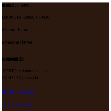
HEURES DE TRAVAIL
Lun au Ven : 08h00 à 18h00
Samedi : fermé
Dimanche : fermé
COORDONNÉES
1905 Place Laurence,
Laval
QC
H7T 1N9,
Canada
info@genibois.com
+1 819 717 1395