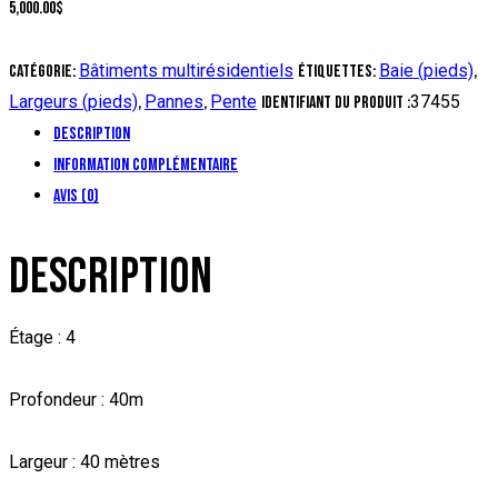
5,000.00
$
Bâtiments multirésidentiels
Baie (pieds)
Catégorie:
Étiquettes:
,
Largeurs (pieds)
Pannes
Pente
37455
,
,
Identifiant du produit :
Description
Information complémentaire
Avis (0)
DESCRIPTION
Étage : 4
Profondeur : 40m
Largeur : 40 mètres