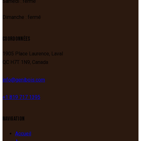
Samedi : fermé
Dimanche : fermé
COORDONNÉES
1905 Place Laurence,
Laval
QC
H7T 1N9,
Canada
info@genibois.com
+1 819 717 1395
NAVIGATION
Accueil