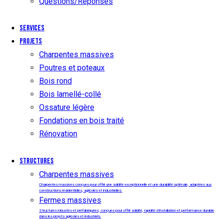
Questions/Réponses
Services
Projets
Charpentes massives
Poutres et poteaux
Bois rond
Bois lamellé-collé
Ossature légère
Fondations en bois traité
Rénovation
Structures
Charpentes massives
Charpentes massives conçues pour offrir une solidité exceptionnelle et une durabilité optimale, adaptées aux
constructions résidentielles, agricoles et industrielles.
Fermes massives
Structures robustes et préfabriquées, conçues pour offrir solidité, rapidité d’installation et performance durable
dans les projets agricoles et industriels.