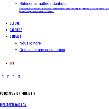
Bâtiments multirésidentiels
Conception et construction de bâtiments multirésidentiels alliant fonctionnalité, durabilité et confort, adaptés aux
besoins des promoteurs et des occupants.
Blogue
Carrière
Contact
Nous joindre
Demander une soumission
VOUS AVEZ UN PROJET ?
info@genibois.com