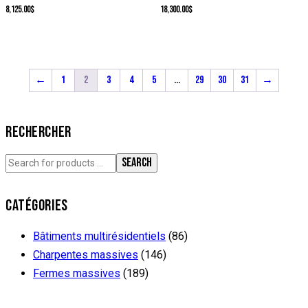
8,125.00
$
18,300.00
$
←
1
2
3
4
5
…
29
30
31
→
RECHERCHER
SEARCH
CATÉGORIES
Bâtiments multirésidentiels
(86)
Charpentes massives
(146)
Fermes massives
(189)