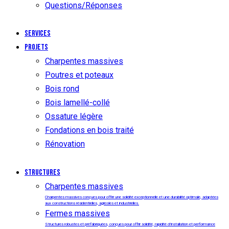
Questions/Réponses
Services
Projets
Charpentes massives
Poutres et poteaux
Bois rond
Bois lamellé-collé
Ossature légère
Fondations en bois traité
Rénovation
Structures
Charpentes massives
Charpentes massives conçues pour offrir une solidité exceptionnelle et une durabilité optimale, adaptées
aux constructions résidentielles, agricoles et industrielles.
Fermes massives
Structures robustes et préfabriquées, conçues pour offrir solidité, rapidité d’installation et performance