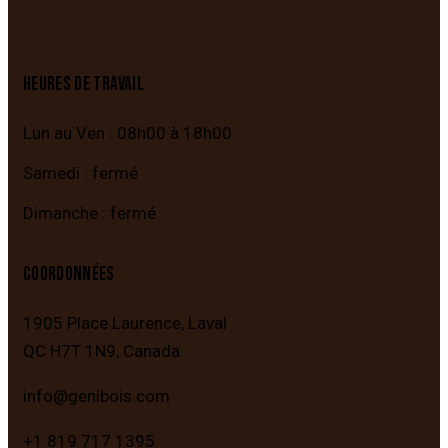
HEURES DE TRAVAIL
Lun au Ven : 08h00 à 18h00
Samedi : fermé
Dimanche : fermé
COORDONNÉES
1905 Place Laurence,
Laval
QC
H7T 1N9,
Canada
info@genibois.com
+1 819 717 1395