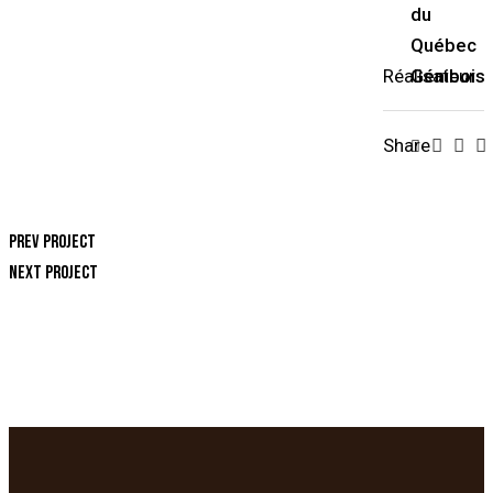
du
Québec
Réalisateur
Génibois
Share
Prev Project
Next Project