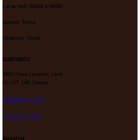
Lun au Ven : 08h00 à 18h00
Samedi : fermé
Dimanche : fermé
COORDONNÉES
1905 Place Laurence,
Laval
QC
H7T 1N9,
Canada
info@genibois.com
+1 819 717 1395
NAVIGATION