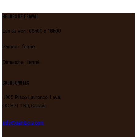
HEURES DE TRAVAIL
Lun au Ven : 08h00 à 18h00
Samedi : fermé
Dimanche : fermé
COORDONNÉES
1905 Place Laurence,
Laval
QC
H7T 1N9,
Canada
info@genibois.com