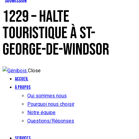
SOUMISSION
1229 – HALTE
TOURISTIQUE À ST-
GEORGE-DE-WINDSOR
Close
Accueil
À propos
Qui sommes nous
Pourquoi nous choisir
Notre équipe
Questions/Réponses
Services